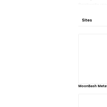
Reichweite uns
Sites
Vi
MoonBash Metav