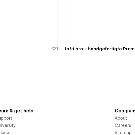
ew details
View details
1
earn & get help
Compan
upport
About
iversity
Careers
ourses
Sitemap