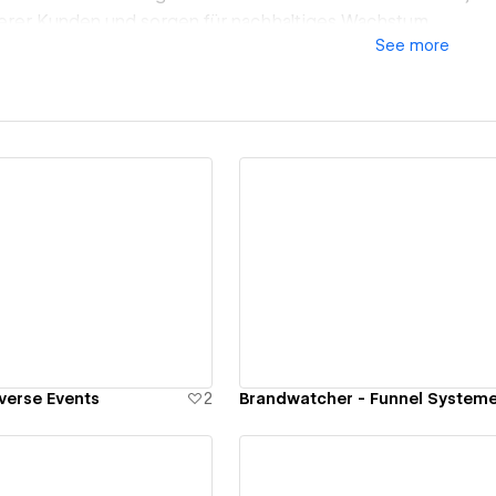
erer Kunden und sorgen für nachhaltiges Wachstum.
See
more
ew details
View details
erse Events
2