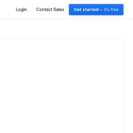
Login
Contact Sales
Get started
— it's free