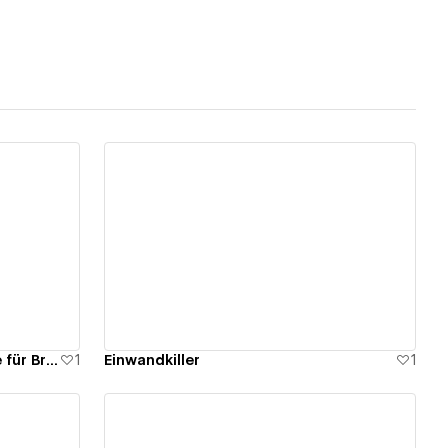
View details
Brandwatcher - Funnel Systeme für Brands und Personenmarken für höhere Verkaufszahlen
1
Einwandkiller
1