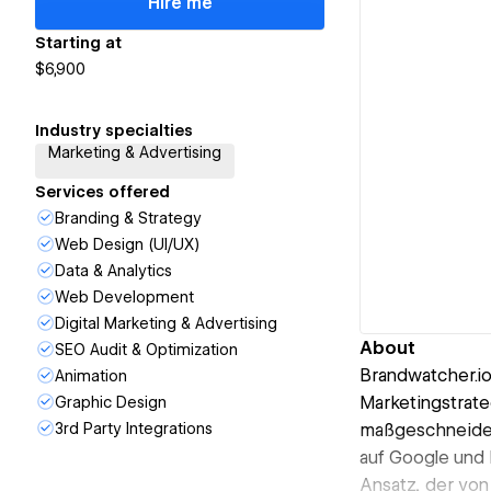
Hire me
Starting at
$6,900
Industry specialties
Marketing & Advertising
Services offered
Branding & Strategy
Web Design (UI/UX)
Data & Analytics
Web Development
Digital Marketing & Advertising
About
SEO Audit & Optimization
Brandwatcher.io 
Animation
Marketingstrate
Graphic Design
3rd Party Integrations
maßgeschneider
auf Google und
Ansatz, der vo