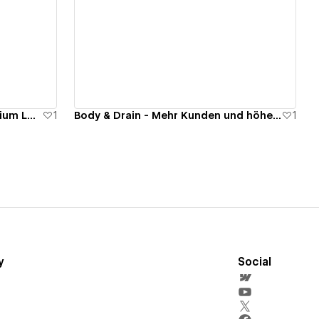
View details
lofti.pro - Handgefertigte Premium Lofttüren
1
Body & Drain - Mehr Kunden und höhere Umsätze mit Liposana
1
y
Social