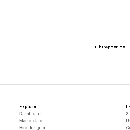
Vi
Elbtreppen.de
Explore
L
Dashboard
S
Marketplace
Un
Hire designers
C