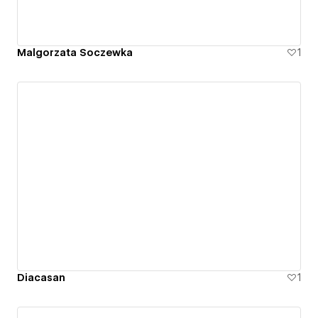
Malgorzata Soczewka
1
Diacasan
1