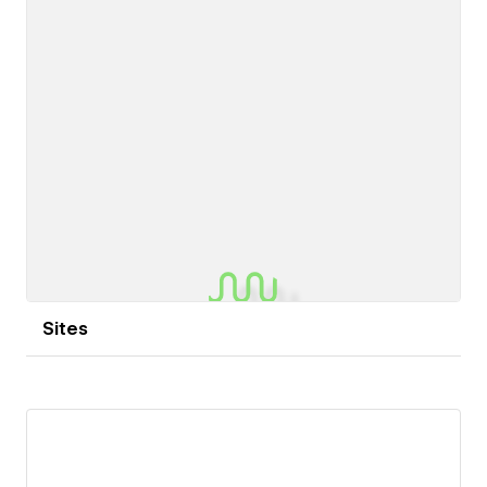
one coherent ecosystem instead of scattered tools.
My work spans branding, UX/UI, CMS-driven sites,
and internal tools that cut costs and adoption friction.
Whether you need a polished Webflow site or a full
product, I bridge design, development, and AI to
ship things that work.
Sites